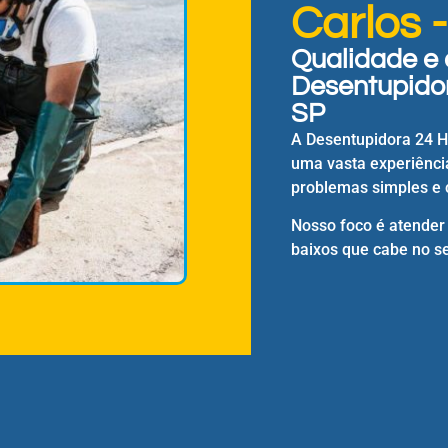
Carlos 
Qualidade e 
Desentupidor
SP
A Desentupidora 24 
uma vasta experiênci
problemas simples e 
Nosso foco é atender
baixos que cabe no se