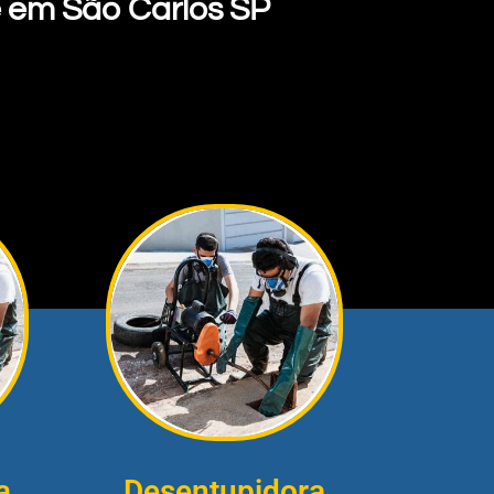
 em São Carlos SP
a
Desentupidora