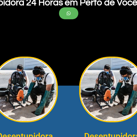
pidora 24 Horas em Perto de Você
Desentupidora
Desentupidor