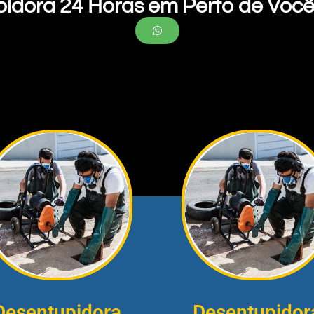
pidora 24 Horas em Perto de Você
Desentupidora
Desentupidor