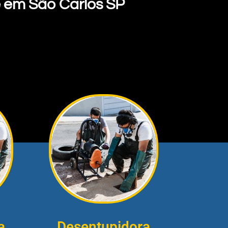
 em São Carlos SP
a
Desentupidora