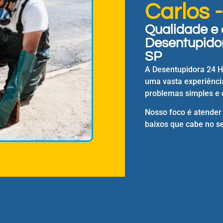
Carlos 
Qualidade e 
Desentupidor
SP
A Desentupidora 24 
uma vasta experiênci
problemas simples e 
Nosso foco é atender
baixos que cabe no se