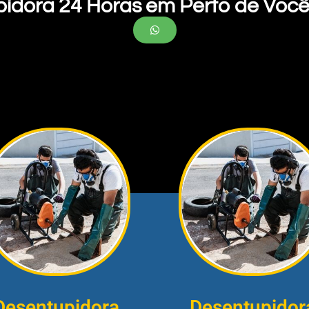
pidora 24 Horas em Perto de Você
Desentupidora
Desentupidor