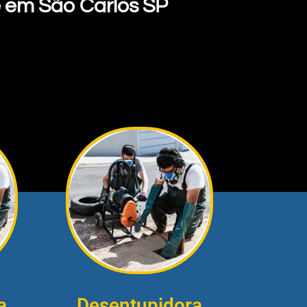
 em São Carlos SP
a
Desentupidora