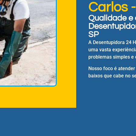
Carlos 
Qualidade e 
Desentupidor
SP
A Desentupidora 24 
uma vasta experiênci
problemas simples e 
Nosso foco é atender
baixos que cabe no se