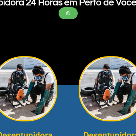
pidora 24 Horas em Perto de Você
Desentupidora
Desentupidor