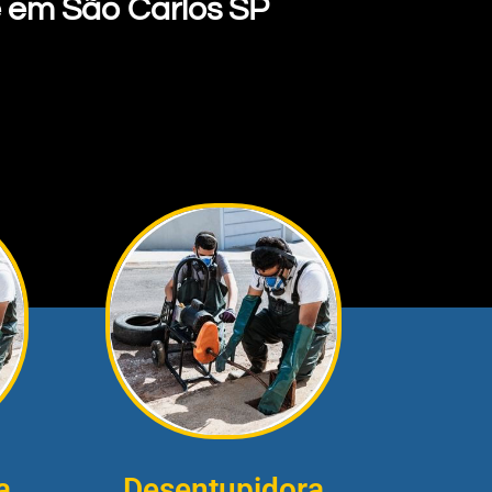
 em São Carlos SP
a
Desentupidora