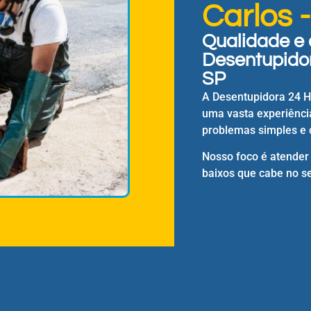
Carlos 
Qualidade e 
Desentupidor
SP
A Desentupidora 24 
uma vasta experiênci
problemas simples e 
Nosso foco é atender
baixos que cabe no se