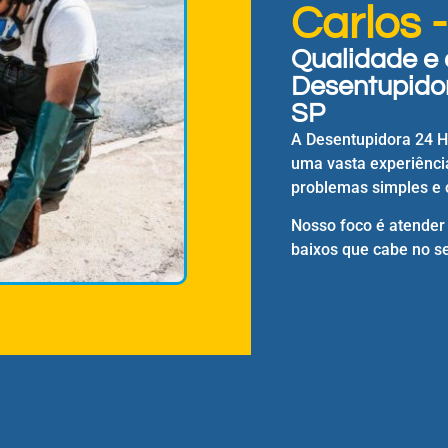
Carlos 
Qualidade e 
Desentupidor
SP
A Desentupidora 24 
uma vasta experiênci
problemas simples e 
Nosso foco é atender
baixos que cabe no se