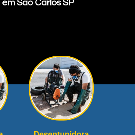
 em São Carlos SP
a
Desentupidora