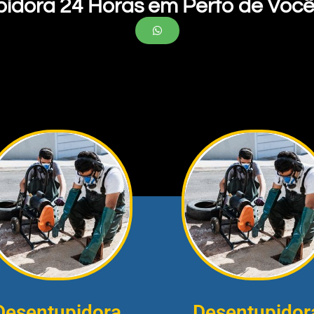
pidora 24 Horas em Perto de Você
Desentupidora
Desentupidor