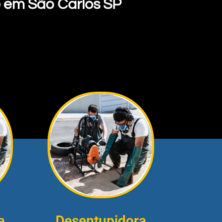
 em São Carlos SP
a
Desentupidora