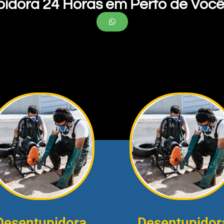
pidora 24 Horas em Perto de Você
Desentupidora
Desentupidor