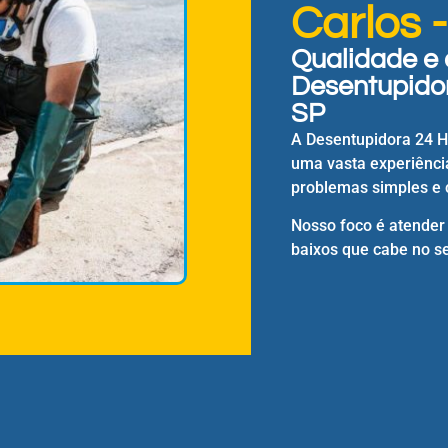
Carlos 
Qualidade e 
Desentupidor
SP
A Desentupidora 24 
uma vasta experiênci
problemas simples e 
Nosso foco é atender
baixos que cabe no se