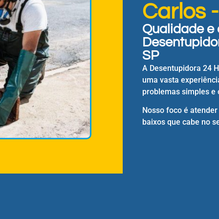
Carlos 
Qualidade e 
Desentupidor
SP
A Desentupidora 24 
uma vasta experiênci
problemas simples e 
Nosso foco é atender
baixos que cabe no se